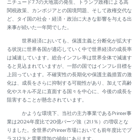
ニチュード7.7の大地震の発生、トランプ政権による高
関税政策、カンボジアとの国境問題、そして政権交代な
ど、タイ国の社会・経済・政治に大きな影響を与える出
来事が続いた一年間でした。
世界経済においても、保護主義と分断化が拡大す
る状況に世界各国が適応していく中で世界経済の成長率
は減速しています。総合インフレ率は世界全体で減速す
ると見込まれていますが、一部の国ではインフレ目標を
上回っています。不確実性の長期化や保護主義措置の激
化は、成長をさらに抑制する可能性があり、加えて高齢
化やスキル不足に直面する国々を中心に、今後の成長を
阻害することが懸念されています。
かような環境下、当社の主力事業であるPrinter事
業は2024年度比で20億バーツ強（21.1％）の増収とな
りました。全世界のPrinter市場においても前年度比でプ
ラス12％と需要増加の傾向にあります。