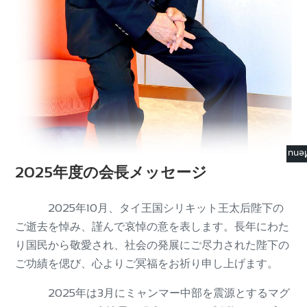
☰ M
2025年度の会長メッセージ
2025年10月、タイ王国シリキット王太后陛下の
ご逝去を悼み、謹んで哀悼の意を表します。長年にわた
り国民から敬愛され、社会の発展にご尽力された陛下の
ご功績を偲び、心よりご冥福をお祈り申し上げます。
2025年は3月にミャンマー中部を震源とするマグ