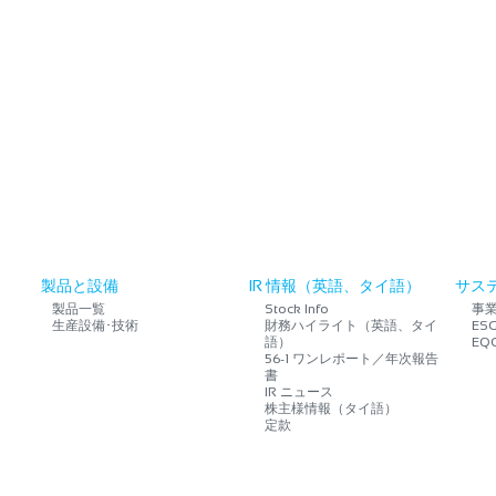
企業情報
製品と設備
IR 情報（英語、タイ語）
製品と設備
IR 情報（英語、タイ語）
サス
製品一覧
Stock Info
事
生産設備･技術
財務ハイライト（英語、タイ
ES
語）
EQ
56-1 ワンレポート／年次報告
書
IR ニュース
株主様情報（タイ語）
定款