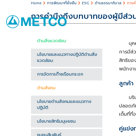
การพัฒนาที่ยั่งยืน
ด้านธรรมาภิบาล
การคำ
Home
ESG
การคำนึงถึงบทบาทของผู้มีส่วน
ด้านสิ่งแวดล้อม
บุค
การมีส่
นโยบายและแนวทางปฏิบัติด้านสิ่ง
สิทธิขอ
แวดล้อม
พนักงาน
การจัดการก๊าซเรือนกระจก
ลูกค้า
ด้านสังคม
บริ
นโยบายด้านสังคมและแนวทาง
ปลอดภั
ปฏิบัติ
เต็มที่ท
นโยบายสิทธิมนุษยชน
คู่แข่ง
ชุมชนสัมพันธ์