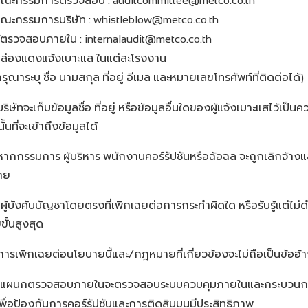
ณะกรรมการตรวจสอบ
: auditcommittee@metco.co.th
ณะกรรมการบริษัท
: whistleblow@metco.co.th
ู้ตรวจสอบภายใน
: internalaudit@metco.co.th
ล่องแดงแจ้งเบาะแส
ในแต่ละโรงงาน
รุณาระบุ
ชื่อ
นามสกุล
ที่อยู่
อีเมล
และหมายเลขโทรศัพท์ที่ติดต่อได้
)
บริษัทจะเก็บข้อมูลชื่อ
ที่อยู่
หรือข้อมูลอื่นใดของผู้แจ้งเบาะแสไว้เป็นค
้นที่จะเข้าถึงข้อมูลได้
หากกรรมการ
ผู้บริหาร
พนักงานคอร์รัปชันหรือฉ้อฉล
จะถูกเลิกจ้างแ
าย
ผู้บังคับบัญชาโดยตรงที่เพิกเฉยต่อการกระทำผิดใด
หรือรับรู้แต่
)
ขั้นสูงสุด
การเพิกเฉยต่อนโยบายนี้และ
กฎหมายที่เกี่ยวข้องจะไม่ถือเป็นข้ออ
/
แผนกตรวจสอบภายในจะตรวจสอบระบบควบคุมภายในและกระบวนก
เพื่อป้องกันการคอร์รัปชันและการติดสินบนมีประสิทธิภาพ