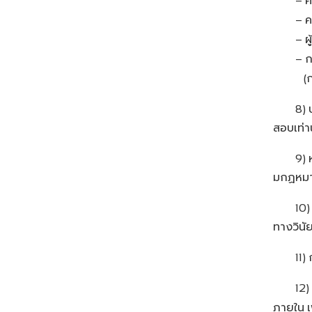
ค
–
ค
–
ผ
–
ก
–
ก
(
8)
สอบเท่านั
9)
มกฏหม
10
ทางวินัย
11)
12)
ภายใน