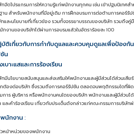
ษัทจัดโปรแกรมการให้ความรู้แก่พนักงานทุกคน
เช่น
เข้าปฐมนิเทศสำ
นฐาน
สำหรับพนักงานที่มีอยู่เดิม
การฝึกอบรมการต่อต้านการคอร์รัปชั
ัทและนโยบายที่เกี่ยวข้อง
รวมทั้งจรรยาบรรณของบริษัท
รวมถึงคู่
นักงานของบริษัทได้ผ่านการอบรมแล้วในอัตราร้อยละ
100
บัติเกี่ยวกับการกำกับดูแลและควบคุมดูแลเพื่อป้องก
ปชัน
้งเบาะแสและการร้องเรียน
ษัทมีนโยบายสนับสนุนและส่งเสริมให้พนักงานและผู้มีส่วนได้ส่วนเสี
ูกต้องต่อบริษัท
ซึ่งรวมถึงการคอร์รัปชัน
ตลอดจนพฤติกรรมใดที่ผิด
มการ
ผู้บริหาร
หรือพนักงานคนใดของบริษัท
พนักงานและผู้มีส่วนได้
ำ
และคำร้องเรียน
เกี่ยวกับประเด็นดังกล่าวแก่คณะกรรมการบริษัทผ่
บพนักงาน
:
ัวหน้าหน่วยของพนักงาน