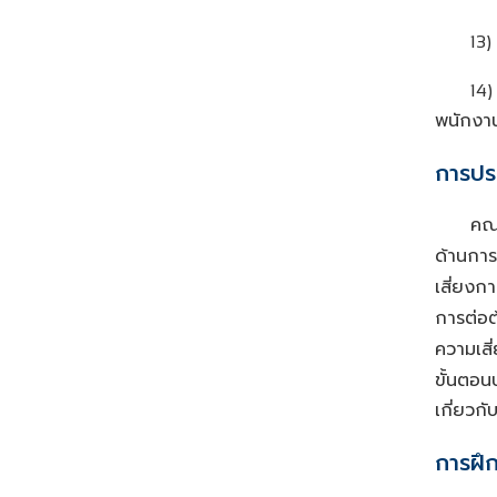
13)
14)
พนักงา
การประ
คณะ
ด้านการ
เสี่ยงกา
การต่อต
ความเสี
ขั้นตอน
เกี่ยวกั
การฝึ