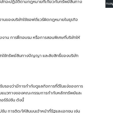
ษัทจะปฏิบัติตามกฎหมายที่เกี่ยวกับทรัพย์สินทาง
☰ M
กงานของบริษัทใช้ซอฟต์แวร์ผิดกฎหมายในธุรกิจ
มายงาน
การฝึกอบรม
หรือการสอนพิเศษที่บริษัทให้
ทใช้ทรัพย์สินทางปัญญา
และลิขสิทธิ์ของบริษัท
รับรองว่ามีการกำกับดูแลกิจการที่ดีในแง่ของการ
องตามแนวทางของคณะกรรมการกำกับหลักทรัพย์และ
อร์รัปชัน
ดังนี้
ปชัน
การติด
ให้สินบนเจ้าหน้าที่รัฐและเอกชน
เช่น
/