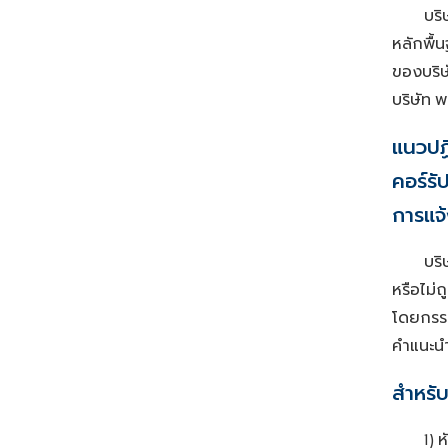
บริ
หลักพื้
ของบริษ
บริษัท
พ
แนวปฏิ
คอร์รั
การแจ
บริ
หรือไม่ถ
โดยกรร
คำแนะน
สำหรั
ห
1)