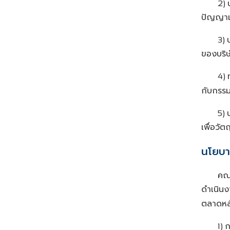
2)
ปัญญาแล
3)
ของบริษ
4)
กับกรร
5)
เพื่อวัต
นโยบา
คณะ
ดำเนินง
ตลาดหลั
ก
1)