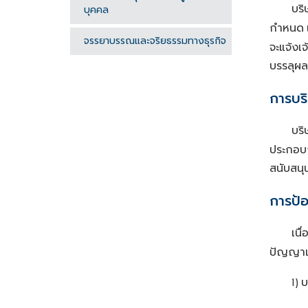
บริ
บุคคล
กำหนด
จรรยาบรรณและจริยธรรมทางธุรกิจ
จะแจ้งเจ้
บรรลุผล
การบร
บริ
ประกอบ
สนับสนุ
การป้อ
เนื
ปัญญาแล
บ
1)