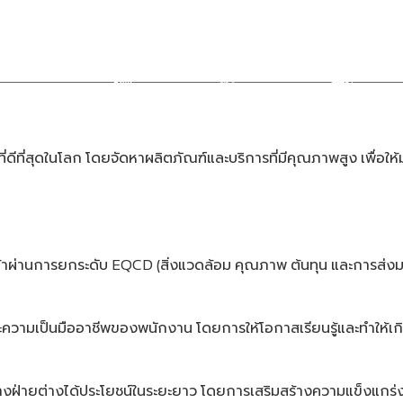
ข้อมูลบริษัท
ธุรกิจของเรา
นักลงทุนสัมพันธ์
ี่ดีที่สุดในโลก
โดยจัดหาผลิตภัณฑ์และบริการที่มีคุณภาพสูง
เพื่อให
ค้าผ่านการยกระดับ
สิ่งแวดล้อม
คุณภาพ
ต้นทุน
และการส่ง
EQCD (
ะความเป็นมืออาชีพของพนักงาน
โดยการให้โอกาสเรียนรู้และทำให้
างฝ่ายต่างได้ประโยชน์ในระยะยาว
โดยการเสริมสร้างความแข็งแกร่