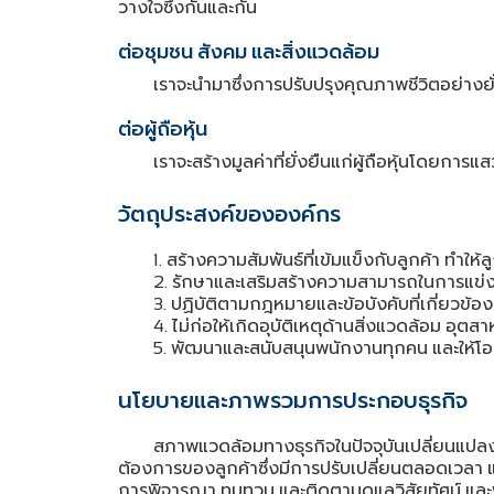
วางใจซึ่งกันและกัน
ต่อชุมชน
สังคม
และสิ่งแวดล้อม
เราจะนํามาซึ่งการปรับปรุงคุณภาพชีวิตอย่างยั
ต่อผู้ถือหุ้น
เราจะสร้างมูลค่าที่ยั่งยืนแก่ผู้ถือหุ้นโดยกา
วัตถุประสงค์ขององค์กร
สร้างความสัมพันธ์ที่เข้มแข็งกับลูกค้า
ทําให้
1.
รักษาและเสริมสร้างความสามารถในการแข่ง
2.
ปฏิบัติตามกฎหมายและข้อบังคับที่เกี่ยวข้อ
3.
ไม่ก่อให้เกิดอุบัติเหตุด้านสิ่งแวดล้อม
อุตสา
4.
พัฒนาและสนับสนุนพนักงานทุกคน
และให้โ
5.
นโยบายและภาพรวมการประกอบธุรกิจ
สภาพแวดล้อมทางธุรกิจในปัจจุบันเปลี่ยนแปล
ต้องการของลูกค้าซึ่งมีการปรับเปลี่ยนตลอดเวลา
การพิจารณา
ทบทวน
และติดตามดูแลวิสัยทัศน์
และ