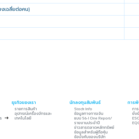
โมงเฉลี่ยต่อคน
)
ธุรกิจของเรา
นักลงทุนสัมพันธ์
การพั
รายการสินค้า
การข
Stock Info
อุปกรณ์เครื่องจักรและ
ข้อมูลทางการเงิน
ยั่ง
ร
เทคโนโลยี
แบบ
56-1 One Report/
ES
รายงานประจำปี
EQ
ข่าวสารตลาดหลักทรัพย์
ข้อมูลสำหรับผู้ถือหุ้น
ข้อบังคับของบริษัท