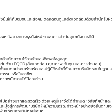
่งยืนให้กับชุมชนและสังคม
ตลอดจนดูแลสิ่งแวดล้อมด้วยสํานึกรับผ
รแสวงหาโอกาสทางธุรกิจใหม่
ๆ
และการกำกับดูแลกิจการที่ดี
ลูกค้าเกิดความไว้วางใจและพึงพอใจสูงสุด
ขันด้าน
สิ่งแวดล้อม
คุณภาพ
ต้นทุน
และการส่งมอบ
EQCD (
)
งทั้งหมดอย่างเคร่งครัด
และปฏิบัติหน้าที่ด้วยความรับผิดชอบในฐาน
หกรรม
หรือในอาชีพ
อกาสพนักงานได้มีส่วนร่วม
งไปอย่างมากและรวดเร็ว
ด้วยเหตุนี้เราจึงได้กําหนด
วิสัยทัศน์
และ
“
”
และมุ่งสู่การพัฒนาบริษัท
ให้มีความเจริญก้าวหน้าอย่างยั่งยืนตามเ
พันธกิจของบริษัทอยู่เสมอ