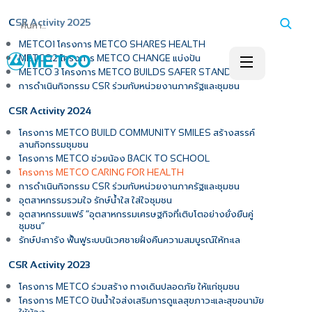
CSR Activity 2025
โครงการ
METCO1
METCO SHARES HEALTH
โครงการ
แบ่งปัน
METCO2
METCO CHANGE
โครงการ
METCO 3
METCO BUILDS SAFER STANDS
การดำเนินกิจกรรม
ร่วมกับหน่วยงานภาครัฐและชุมชน
CSR
CSR Activity 2024
โครงการ
สร้างสรรค์
METCO BUILD COMMUNITY SMILES
ลานกิจกรรมชุมชน
โครงการ
ช่วยน้อง
METCO
BACK TO SCHOOL
โครงการ
METCO CARING FOR HEALTH
การดำเนินกิจกรรม
ร่วมกับหน่วยงานภาครัฐและชุมชน
CSR
อุตสาหกรรมรวมใจ
รักษ์น้ำใส
ใส่ใจชุมชน
อุตสาหกรรมแฟร์
อุตสาหกรรมเศรษฐกิจที่เติบโตอย่างยั่งยืนคู่
“
ชุมชน
”
รักษ์ปะการัง
ฟื้นฟูระบบนิเวศชายฝั่งคืนความสมบูรณ์ให้ทะเล
CSR Activity 2023
โครงการ
ร่วมสร้าง
ทางเดินปลอดภัย
ให้แก่ชุมชน
METCO
โครงการ
ปันน้ำใจส่งเสริมการดูแลสุขภาวะและสุขอนามัย
METCO